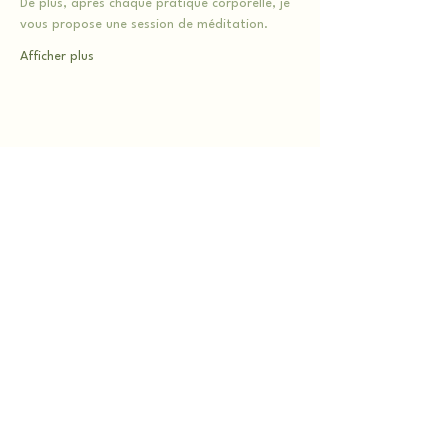
De plus, après chaque pratique corporelle, je 
vous propose une session de méditation.
Afficher plus
Partager cet événement
Les 2 Gardiens lieu d'exception et de
ressourcement