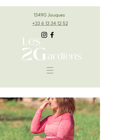
13490 Jouques
‭+33 6 13 34 12 52‬