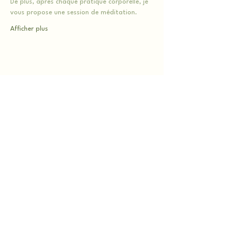
De plus, après chaque pratique corporelle, je 
vous propose une session de méditation.
Afficher plus
Partager cet événement
Les 2 Gardiens lieu d'exception et de
ressourcement