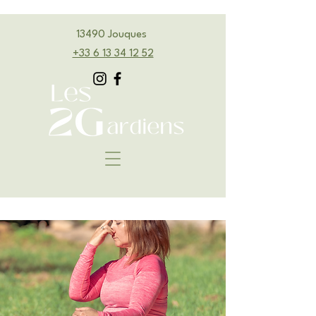
13490 Jouques
‭+33 6 13 34 12 52‬