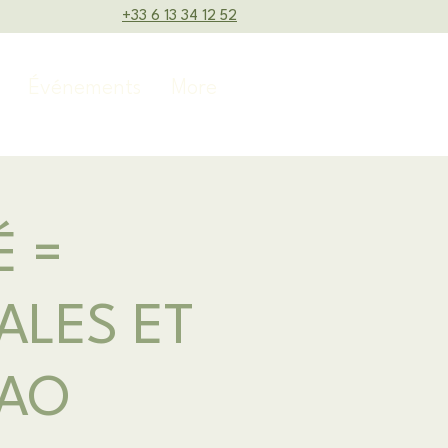
‭+33 6 13 34 12 52‬
Événements
More
É =
ALES ET
CAO