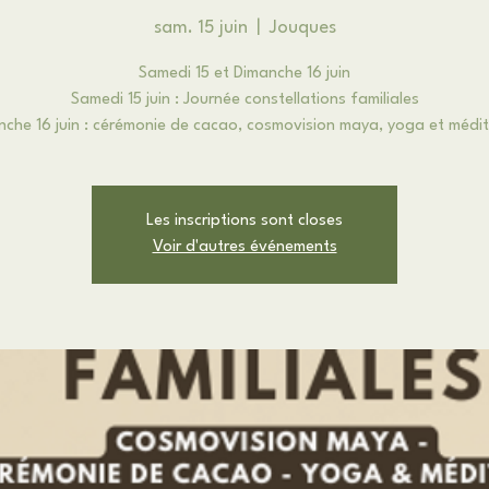
sam. 15 juin
  |  
Jouques
Samedi 15 et Dimanche 16 juin
Samedi 15 juin : Journée constellations familiales
che 16 juin : cérémonie de cacao, cosmovision maya, yoga et médi
Les inscriptions sont closes
Voir d'autres événements