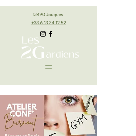
13490 Jouques
‭+33 6 13 34 12 52‬