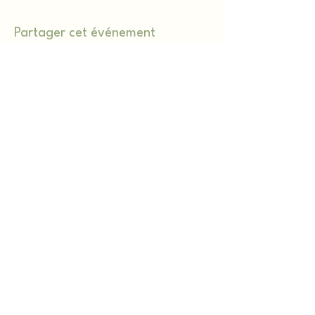
Partager cet événement
Les 2 Gardiens lieu d'exception et de
ressourcement
Nous contacter ?
‭+33 6 13 34 12 52
les2Gardiens@gmail.com
13490 Jouques